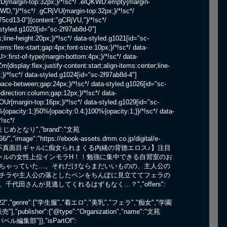
e":"ふまじめとなり","brand":"文苑
/","image":"https://ebook-assets.dmm.co.jp/digital/e-
scription":"【不真面目ギャルに痴女られまくる内緒の背徳エロス♪】注目
ャルの女性上位インモラH！！勉強に集中できる自習室のお
ちゃっていた…。それだけならまだいいものの、主人公の
チラや主人公の落としたペンをちんぽに見立ててフェラの
田さんが見逃してくれるはずもなく…？","offers":
26-03-22","genre":["学生服","着エロ","美乳","フェラ","痴女","学園
lisher":{"@type":"Organization","name":"文苑
バベル編集部"]},"isPartOf":