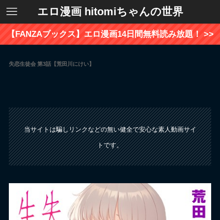
エロ漫画 hitomiちゃんの世界
【FANZAブックス】エロ漫画14日間無料読み放題！ >>
失恋生徒会 第3話【荒田川にけい】
当サイトは騙しリンクなどの無い健全で安心な素人動画サイ
トです。