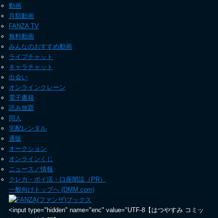
動画
月額動画
FANZA TV
無料動画
みんなのおすすめ動画
ライブチャット
キャラチャット
出会い
オンラインクレーン
電子書籍
読み放題
同人
宅配レンタル
通販
オークション
オンラインくじ
ニュース／情報
クレカ・ポイ活・口座開設（PR）
一般向けトップへ (DMM.com)
<input type="hidden" name="enc" value="UTF-8【はつやすみ コミッ