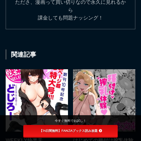
たださ、漫画って買い切りなので永久に見れるか
ら
課金しても問題ナッシング！
関連記事
今すぐ無料でお試し！
【14日間無料】FANZAブックス読み放題
WEEKLY快楽天
はじめての種付け搾乳体験