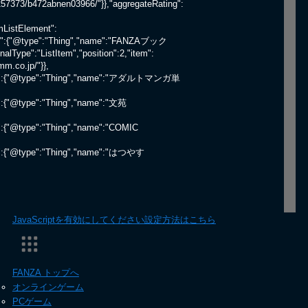
6257373/b472abnen03966/"}},"aggregateRating":
mListElement":
"item":{"@type":"Thing","name":"FANZAブック
alType":"ListItem","position":2,"item":
.co.jp/"}},
3,"item":{"@type":"Thing","name":"アダルトマンガ単
tem":{"@type":"Thing","name":"文苑
em":{"@type":"Thing","name":"COMIC
item":{"@type":"Thing","name":"はつやす
JavaScriptを有効にしてください
設定方法はこちら
FANZA トップへ
オンラインゲーム
PCゲーム